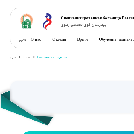
Специализированная больница Разав
بیمارستان فوق تخصصی رضوی
дом
О нас
Отделы
Врачи
Обучение пациент
Дом
О нас
Больничное видение