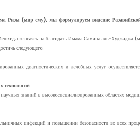
ма Ризы (мир ему), мы формулируем видение Разавийско
Мешхед, полагаясь на благодать Имама Самина аль-Худжаджа (м
остичь следующего:
зированных диагностических и лечебных услуг осуществляетс
ых технологий
научных знаний в высокоспециализированных областях медици
льничных инфекций и повышении безопасности во всех процес