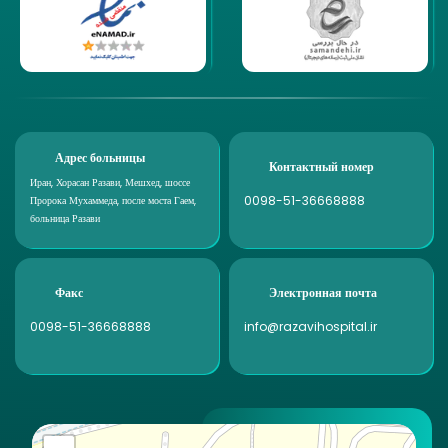
Адрес больницы
Контактный номер
Иран, Хорасан Разави, Мешхед, шоссе
0098-51-36668888
Пророка Мухаммеда, после моста Гаем,
больница Разави
Факс
Электронная почта
0098-51-36668888
info@razavihospital.ir