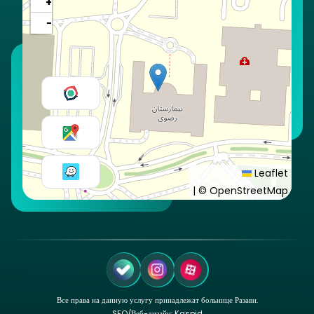
+
−
Leaflet
|
© OpenStreetMap
Все права на данную услугу принадлежат больнице Разави.
SEO
/
Веб-дизайн: Kaspid