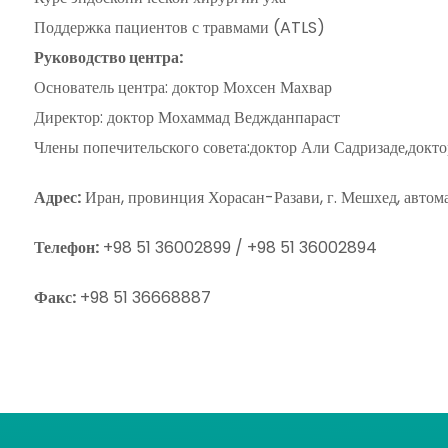
Поддержка пациентов с травмами (ATLS)
Руководство центра:
Основатель центра: доктор Мохсен Махвар
Директор: доктор Мохаммад Веджданпараст
Члены попечительского совета:доктор Али Садризаде,докт
Адрес:
Иран, провинция Хорасан-Разави, г. Мешхед, автома
Телефон:
+98 51 36002899 / +98 51 36002894
Факс:
+98 51 36668887