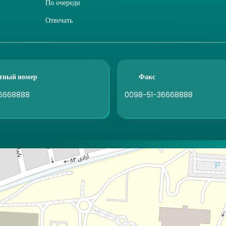
По очереди
Отвечать
тный номер
Факс
6668888
0098-51-36668888