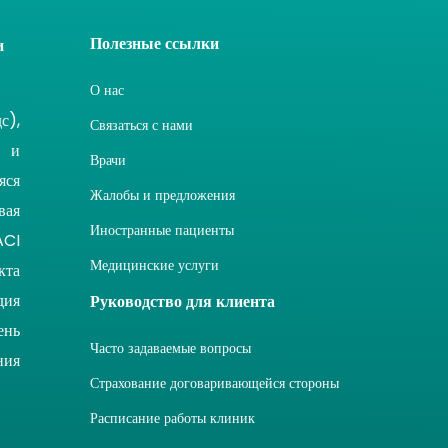
Полезные ссылки
и
О нас
с),
Связаться с нами
 и
Врачи
яся
Жалобы и предложения
вая
Иностранные пациенты
ACI
Медицинские услуги
кта
дия
Руководство для клиента
ень
Часто задаваемые вопросы
ния
Страхование договаривающейся стороны
Расписание работы клиник