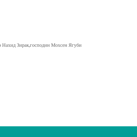
ор Нахид Зирак,господин Мохсен Ягуби