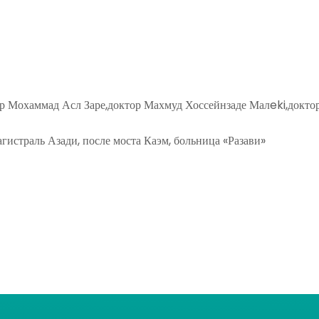
ор Мохаммад Асл Заре,доктор Махмуд Хоссейнзаде Малeki,докт
гистраль Азади, после моста Каэм, больница «Разави»