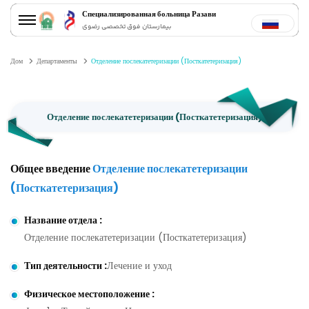
Специализированная больница Разави
بیمارستان فوق تخصصی رضوی
Дом
Департаменты
Отделение послекатетеризации (Посткатетеризация)
Отделение послекатетеризации (Посткатетеризация)
Общее введение
Отделение послекатетеризации
(Посткатетеризация)
Название отдела
:
Отделение послекатетеризации (Посткатетеризация)
Тип деятельности
:
Лечение и уход
Физическое местоположение
: