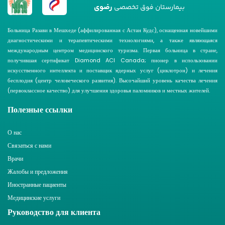
رضوی
بیمارستان فوق تخصصی
Больница Разави в Мешхеде (аффилированная с Астан Кудс), оснащенная новейшими
диагностическими и терапевтическими технологиями, а также являющаяся
международным центром медицинского туризма. Первая больница в стране,
получившая сертификат Diamond ACI Canada; пионер в использовании
искусственного интеллекта и поставщик ядерных услуг (циклотрон) и лечения
бесплодия (центр человеческого развития). Высочайший уровень качества лечения
(первоклассное качество) для улучшения здоровья паломников и местных жителей.
Полезные ссылки
О нас
Связаться с нами
Врачи
Жалобы и предложения
Иностранные пациенты
Медицинские услуги
Руководство для клиента