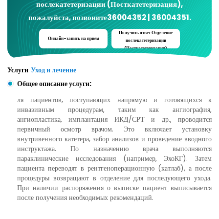
послекатетеризации (Посткатетеризация)
,
пожалуйста, позвоните
36004352 | 36004351
.
Получить ответ
Отделение
Онлайн-запись на прием
послекатетеризации
(Посткатетеризация)
Услуги
Уход и лечение
Общее описание услуги:
ля пациентов, поступающих напрямую и готовящихся к
инвазивным процедурам, таким как ангиография,
ангиопластика, имплантация ИКД/СРТ и др., проводится
первичный осмотр врачом. Это включает установку
внутривенного катетера, забор анализов и проведение вводного
инструктажа. По назначению врача выполняются
параклинические исследования (например, ЭхоКГ). Затем
пациента переводят в рентгеноперационную (катлаб), а после
процедуры возвращают в отделение для последующего ухода.
При наличии распоряжения о выписке пациент выписывается
после получения необходимых рекомендаций.