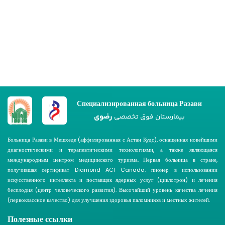
Специализированная больница Разави
رضوی
بیمارستان فوق تخصصی
Больница Разави в Мешхеде (аффилированная с Астан Кудс), оснащенная новейшими
диагностическими и терапевтическими технологиями, а также являющаяся
международным центром медицинского туризма. Первая больница в стране,
получившая сертификат Diamond ACI Canada; пионер в использовании
искусственного интеллекта и поставщик ядерных услуг (циклотрон) и лечения
бесплодия (центр человеческого развития). Высочайший уровень качества лечения
(первоклассное качество) для улучшения здоровья паломников и местных жителей.
Полезные ссылки