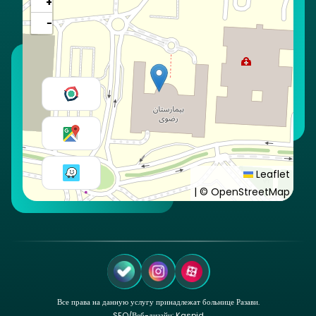
+
−
Leaflet
|
© OpenStreetMap
Все права на данную услугу принадлежат больнице Разави.
SEO
/
Веб-дизайн: Kaspid