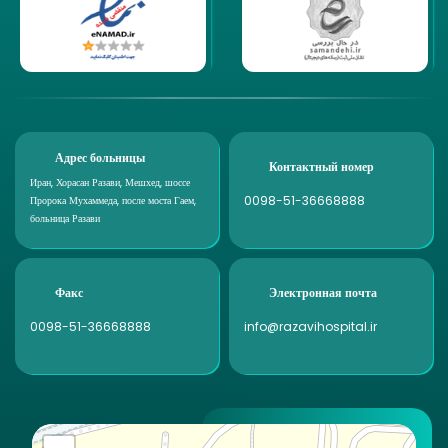
Адрес больницы
Контактный номер
Иран, Хорасан Разави, Мешхед, шоссе
0098-51-36668888
Пророка Мухаммеда, после моста Гаем,
больница Разави
Факс
Электронная почта
0098-51-36668888
info@razavihospital.ir