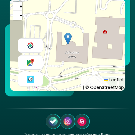
+
−
Leaflet
|
© OpenStreetMap
Все права на данную услугу принадлежат больнице Разави.