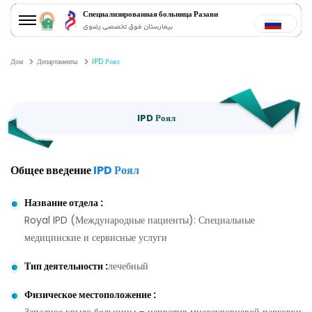
Специализированная больница Разави
بیمارستان فوق تخصصی رضوی
Дом
Департаменты
IPD Роял
IPD Роял
Общее введение
IPD Роял
Название отдела
:
Royal IPD (Международные пациенты): Специальные
медицинские и сервисные услуги
Тип деятельности
:
лечебный
Физическое местоположение
: