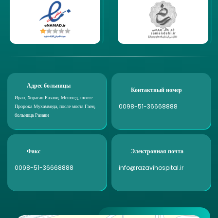
Адрес больницы
Контактный номер
Иран, Хорасан Разави, Мешхед, шоссе
0098-51-36668888
Пророка Мухаммеда, после моста Гаем,
больница Разави
Факс
Электронная почта
0098-51-36668888
info@razavihospital.ir