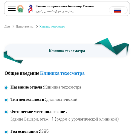
Специализированная больница Разави
بیمارستان فوق تخصصی رضوی
Дом
Департаменты
Клиника техосмотра
Клиника техосмотра
Общее введение
Клиника техосмотра
Название отдела
:
Клиника техосмотра
Тип деятельности
:
диагностический
Физическое местоположение
:
Здание Башари, этаж -1 (рядом с урологической клиникой)
Год основания
:
1385