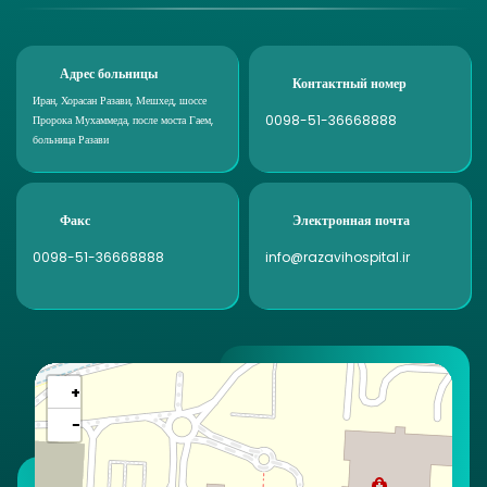
Адрес больницы
Контактный номер
Иран, Хорасан Разави, Мешхед, шоссе
0098-51-36668888
Пророка Мухаммеда, после моста Гаем,
больница Разави
Факс
Электронная почта
0098-51-36668888
info@razavihospital.ir
+
−