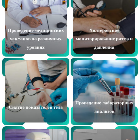
Проведение медицинских
Холтеровское
чек-апов на различных
мониторирование ритма и
уровнях
давления
Проведение лабораторных
Снятие показателей тела
анализов