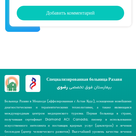
Добавить комментарий
Специализированная больница Разави
رضوی
بیمارستان فوق تخصصی
Больница Разави в Мешхеде (аффилированная с Астан Кудс), оснащенная новейшими
диагностическими и терапевтическими технологиями, а также являющаяся
международным центром медицинского туризма. Первая больница в стране,
получившая сертификат Diamond ACI Canada; пионер в использовании
искусственного интеллекта и поставщик ядерных услуг (циклотрон) и лечения
бесплодия (центр человеческого развития). Высочайший уровень качества лечения