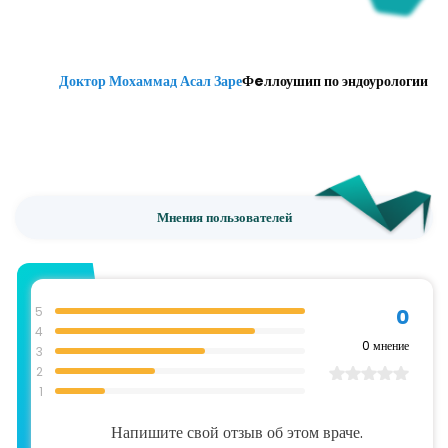
Доктор Мохаммад Асал Заре
Фeллоушип по эндоурологии
Мнения пользователей
5
0
4
0
мнение
3
2
1
Напишите свой отзыв об этом враче.