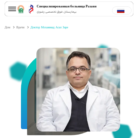
Специализированная больница Разави
بیمارستان فوق تخصصی رضوی
Дом
Врачи
Доктор Мохаммад Асал Заре