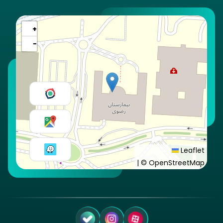
+
−
Leaflet
|
© OpenStreetMap