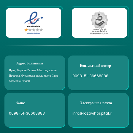
Адрес больницы
Контактный номер
Иран, Хорасан Разави, Мешхед, шоссе
0098-51-36668888
Пророка Мухаммеда, после моста Гаем,
больница Разави
Факс
Электронная почта
0098-51-36668888
info@razavihospital.ir