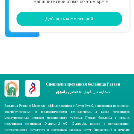
Напишите свой отзыв об этом враче.
Добавить комментарий
Специализированная больница Разави
رضوی
بیمارستان فوق تخصصی
Больница Разави в Мешхеде (аффилированная с Астан Кудс), оснащенная новейшими
диагностическими и терапевтическими технологиями, а также являющаяся
международным центром медицинского туризма. Первая больница в стране,
получившая сертификат Diamond ACI Canada; пионер в использовании
искусственного интеллекта и поставщик ядерных услуг (циклотрон) и лечения