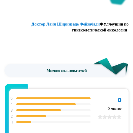
Доктор Лайя Ширинзаде Фейзабади
Фeллоушип по
гинекологической онкологии
Мнения пользователей
5
0
4
0
мнение
3
2
1