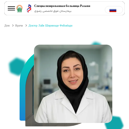
Специализированная больница Разави
بیمارستان فوق تخصصی رضوی
Дом
Врачи
Доктор Лайя Ширинзаде Фейзабади