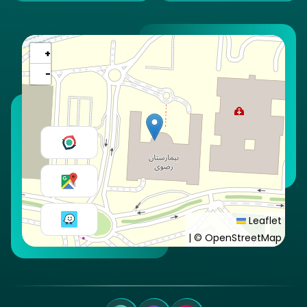
+
−
Leaflet
|
© OpenStreetMap