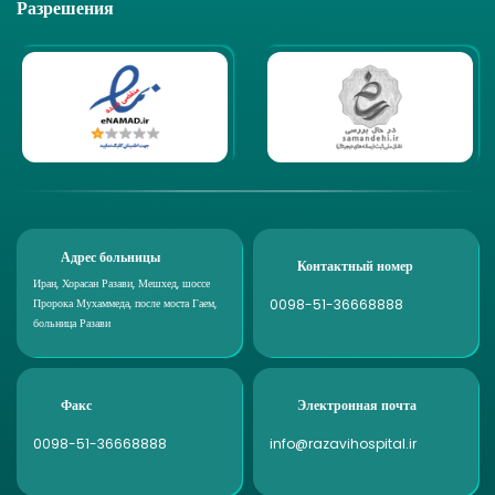
Разрешения
Адрес больницы
Контактный номер
Иран, Хорасан Разави, Мешхед, шоссе
0098-51-36668888
Пророка Мухаммеда, после моста Гаем,
больница Разави
Факс
Электронная почта
0098-51-36668888
info@razavihospital.ir