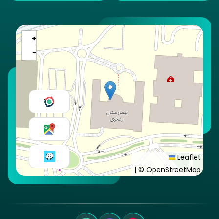
+
−
Leaflet
|
© OpenStreetMap