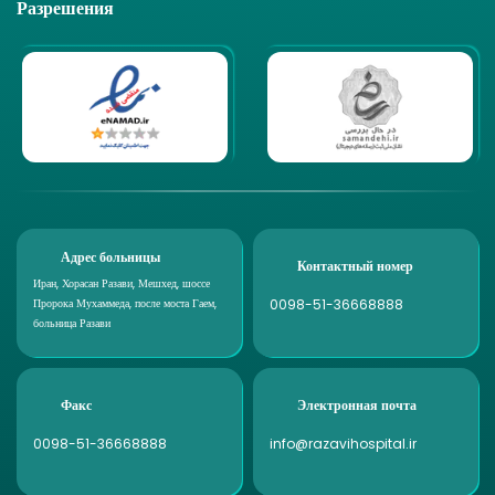
Разрешения
Адрес больницы
Контактный номер
Иран, Хорасан Разави, Мешхед, шоссе
0098-51-36668888
Пророка Мухаммеда, после моста Гаем,
больница Разави
Факс
Электронная почта
0098-51-36668888
info@razavihospital.ir