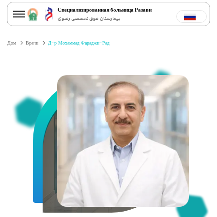
Специализированная больница Разави
بیمارستان فوق تخصصی رضوی
Дом
Врачи
Д-р Мохаммад Фараджи-Рад