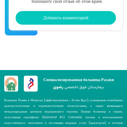
Напишите свой отзыв об этом враче.
Добавить комментарий
Специализированная больница Разави
رضوی
بیمارستان فوق تخصصی
Больница Разави в Мешхеде (аффилированная с Астан Кудс), оснащенная новейшими
диагностическими и терапевтическими технологиями, а также являющаяся
международным центром медицинского туризма. Первая больница в стране,
получившая сертификат Diamond ACI Canada; пионер в использовании
искусственного интеллекта и поставщик ядерных услуг (циклотрон) и лечения