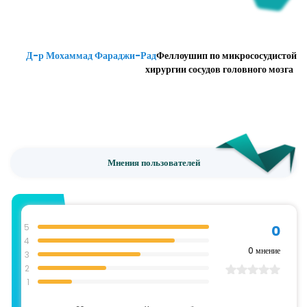
Д-р Мохаммад Фараджи-Рад
Феллоушип по микрососудистой
хирургии сосудов головного мозга
Мнения пользователей
5
0
4
0
мнение
3
2
1