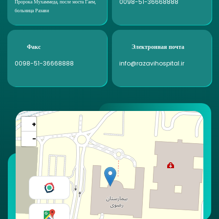
0098-51-36668888
Пророка Мухаммеда, после моста Гаем,
больница Разави
Факс
Электронная почта
0098-51-36668888
info@razavihospital.ir
+
−