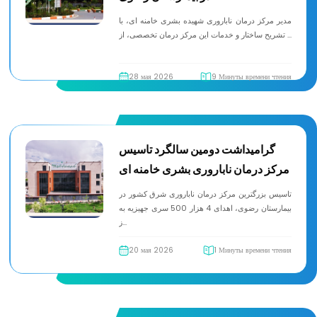
مدیر مرکز درمان ناباروری شهیده بشری خامنه ای، با
تشریح ساختار و خدمات این مرکز درمان تخصصی، از ...
28 мая 2026
9 Минуты времени чтения
گرامیداشت دومین سالگرد تاسیس
مرکز درمان ناباروری بشری خامنه ای
تاسیس بزرگترین مرکز درمان ناباروری شرق کشور در
بیمارستان رضوی، اهدای 4 هزار 500 سری جهیزیه به
ز...
20 мая 2026
1 Минуты времени чтения