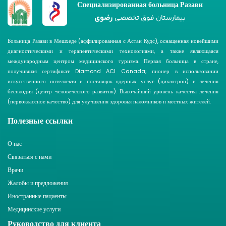
Специализированная больница Разави
رضوی
بیمارستان فوق تخصصی
Больница Разави в Мешхеде (аффилированная с Астан Кудс), оснащенная новейшими
диагностическими и терапевтическими технологиями, а также являющаяся
международным центром медицинского туризма. Первая больница в стране,
получившая сертификат Diamond ACI Canada; пионер в использовании
искусственного интеллекта и поставщик ядерных услуг (циклотрон) и лечения
бесплодия (центр человеческого развития). Высочайший уровень качества лечения
(первоклассное качество) для улучшения здоровья паломников и местных жителей.
Полезные ссылки
О нас
Связаться с нами
Врачи
Жалобы и предложения
Иностранные пациенты
Медицинские услуги
Руководство для клиента