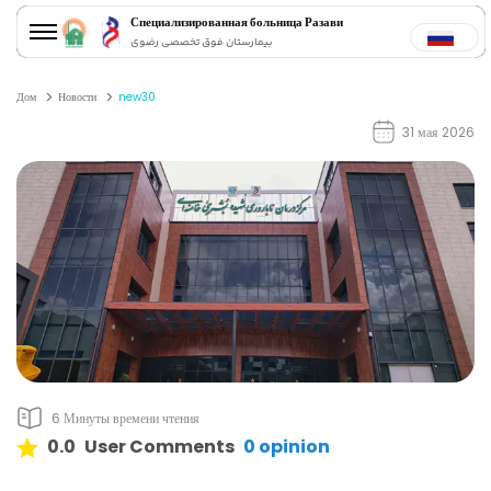
Специализированная больница Разави
بیمارستان فوق تخصصی رضوی
Дом
Новости
new30
31 мая 2026
6 Минуты времени чтения
0.0
User Comments
0
opinion